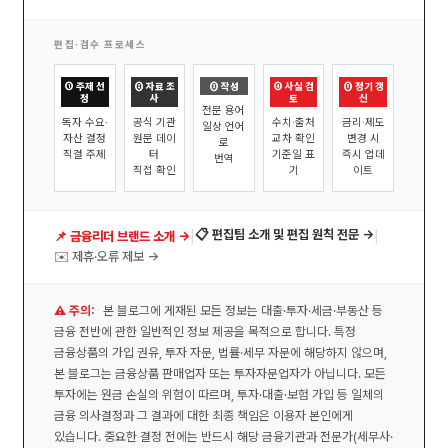
편집·검수 프로세스
① 주제 선
② 자료 조
③ 작성
④ 사실 검
⑤ 정기 갱
정
사
토
신
전문 용어
독자 수요·
공식 기관
수치·출처
금리·제도
일상 언어
자산 결정
원문 데이
교차 확인
변경 시
로
직결 주제
터
기준일 표
즉시 업데
번역
직접 확인
기
이트
|
|
📋 편집팀 소개 및 편집 원칙 전문 →
📌 금융리더 브랜드 소개 →
✉️ 제휴·오류 제보 →
⚠️ 주의:
본 블로그에 게재된 모든 정보는 대출·투자·세금·부동산 등
금융 전반에 관한 일반적인 정보 제공을 목적으로 합니다. 특정
금융상품의 가입 권유, 투자 자문, 법률·세무 자문에 해당하지 않으며,
본 블로그는 금융상품 판매업자 또는 투자자문업자가 아닙니다. 모든
투자에는 원금 손실의 위험이 따르며, 투자·대출·보험 가입 등 일체의
금융 의사결정과 그 결과에 대한 최종 책임은 이용자 본인에게
있습니다. 중요한 결정 전에는 반드시 해당 금융기관과 전문가(세무사·