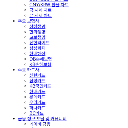
CNY/KRW 환율 차트
금 시세 차트
은 시세 차트
주요 보험사
삼성생명
한화생명
교보생명
신한라이프
삼성화재
현대해상
DB손해보험
KB손해보험
주요 카드사
신한카드
삼성카드
KB국민카드
현대카드
롯데카드
우리카드
하나카드
BC카드
금융 정보 포털 및 커뮤니티
네이버 금융