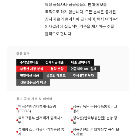
특정 금융사나 금융상품의 판매·홍보를
목적으로 하지 않습니다. 모든 분석은 공개된
공시 자료와 통계치에 근거하며, 독자 여러분의
의사결정에 실질적인 기준을 제시하는 것을
원칙으로 합니다.
전문 분야
주택담보대출
전세자금대출
대출 갈아타기
부동산 시장 분석
청약·분양
연금저축·IRP 절세
연말정산·세금
글로벌 매크로
주식·ETF 투자
신용점수·금리 비교
참고 공식 기관 및 데이터
한국은행 경제통계시스템
금융감독원 금융상품통합비교
(ECOS)
공시
국토교통부 실거래가 공개시스
청약홈(한국부동산원) 분양 정
템
보
통계청 소비자물가·가계동향 통
금융위원회·기획재정부 공식 보
계
도자료