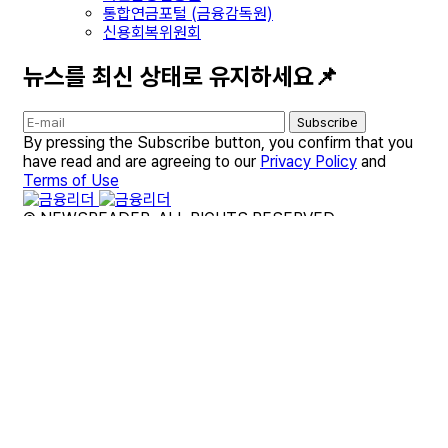
통합연금포털 (금융감독원)
신용회복위원회
뉴스를 최신 상태로 유지하세요📌
Subscribe
By pressing the Subscribe button, you confirm that you
have read and are agreeing to our
Privacy Policy
and
Terms of Use
© NEWSREADER. ALL RIGHTS RESERVED.
개인정보 처리방침
대출 종합 가이드
부동산·청약 종합 가이드
보험 종합 가이드
세금·연말정산 종합 가이드
사이트 이용약관
금융리더 브랜드 소개
금융리더 제휴 및 문의
뉴스레터
면책조항
편집팀 소개