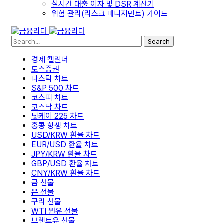
실시간 대출 이자 및 DSR 계산기
위험 관리(리스크 매니지먼트) 가이드
Search
경제 캘린더
토스증권
나스닥 차트
S&P 500 차트
코스피 차트
코스닥 차트
닛케이 225 차트
홍콩 항셍 차트
USD/KRW 환율 차트
EUR/USD 환율 차트
JPY/KRW 환율 차트
GBP/USD 환율 차트
CNY/KRW 환율 차트
금 선물
은 선물
구리 선물
WTI 원유 선물
브렌트유 선물