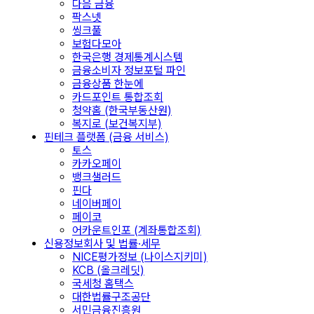
다음 금융
팍스넷
씽크풀
보험다모아
한국은행 경제통계시스템
금융소비자 정보포털 파인
금융상품 한눈에
카드포인트 통합조회
청약홈 (한국부동산원)
복지로 (보건복지부)
핀테크 플랫폼 (금융 서비스)
토스
카카오페이
뱅크샐러드
핀다
네이버페이
페이코
어카운트인포 (계좌통합조회)
신용정보회사 및 법률·세무
NICE평가정보 (나이스지키미)
KCB (올크레딧)
국세청 홈택스
대한법률구조공단
서민금융진흥원