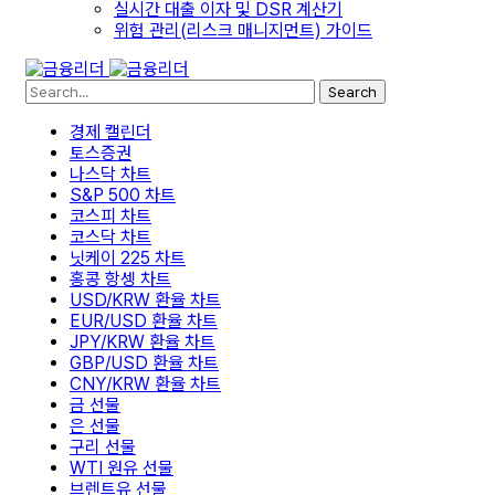
실시간 대출 이자 및 DSR 계산기
위험 관리(리스크 매니지먼트) 가이드
Search
경제 캘린더
토스증권
나스닥 차트
S&P 500 차트
코스피 차트
코스닥 차트
닛케이 225 차트
홍콩 항셍 차트
USD/KRW 환율 차트
EUR/USD 환율 차트
JPY/KRW 환율 차트
GBP/USD 환율 차트
CNY/KRW 환율 차트
금 선물
은 선물
구리 선물
WTI 원유 선물
브렌트유 선물