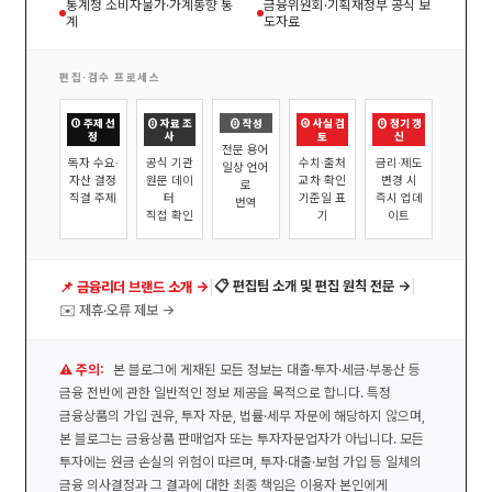
통계청 소비자물가·가계동향 통
금융위원회·기획재정부 공식 보
계
도자료
편집·검수 프로세스
① 주제 선
② 자료 조
③ 작성
④ 사실 검
⑤ 정기 갱
정
사
토
신
전문 용어
독자 수요·
공식 기관
수치·출처
금리·제도
일상 언어
자산 결정
원문 데이
교차 확인
변경 시
로
직결 주제
터
기준일 표
즉시 업데
번역
직접 확인
기
이트
|
|
📋 편집팀 소개 및 편집 원칙 전문 →
📌 금융리더 브랜드 소개 →
✉️ 제휴·오류 제보 →
⚠️ 주의:
본 블로그에 게재된 모든 정보는 대출·투자·세금·부동산 등
금융 전반에 관한 일반적인 정보 제공을 목적으로 합니다. 특정
금융상품의 가입 권유, 투자 자문, 법률·세무 자문에 해당하지 않으며,
본 블로그는 금융상품 판매업자 또는 투자자문업자가 아닙니다. 모든
투자에는 원금 손실의 위험이 따르며, 투자·대출·보험 가입 등 일체의
금융 의사결정과 그 결과에 대한 최종 책임은 이용자 본인에게