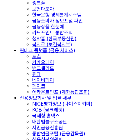
씽크풀
보험다모아
한국은행 경제통계시스템
금융소비자 정보포털 파인
금융상품 한눈에
카드포인트 통합조회
청약홈 (한국부동산원)
복지로 (보건복지부)
핀테크 플랫폼 (금융 서비스)
토스
카카오페이
뱅크샐러드
핀다
네이버페이
페이코
어카운트인포 (계좌통합조회)
신용정보회사 및 법률·세무
NICE평가정보 (나이스지키미)
KCB (올크레딧)
국세청 홈택스
대한법률구조공단
서민금융진흥원
통합연금포털 (금융감독원)
신용회복위원회