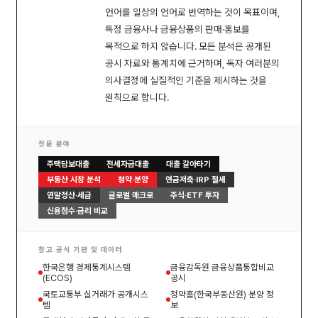
언어를 일상의 언어로 번역하는 것이 목표이며,
특정 금융사나 금융상품의 판매·홍보를
목적으로 하지 않습니다. 모든 분석은 공개된
공시 자료와 통계치에 근거하며, 독자 여러분의
의사결정에 실질적인 기준을 제시하는 것을
원칙으로 합니다.
전문 분야
주택담보대출
전세자금대출
대출 갈아타기
부동산 시장 분석
청약·분양
연금저축·IRP 절세
연말정산·세금
글로벌 매크로
주식·ETF 투자
신용점수·금리 비교
참고 공식 기관 및 데이터
한국은행 경제통계시스템
금융감독원 금융상품통합비교
(ECOS)
공시
국토교통부 실거래가 공개시스
청약홈(한국부동산원) 분양 정
템
보