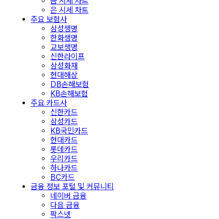
금 시세 차트
은 시세 차트
주요 보험사
삼성생명
한화생명
교보생명
신한라이프
삼성화재
현대해상
DB손해보험
KB손해보험
주요 카드사
신한카드
삼성카드
KB국민카드
현대카드
롯데카드
우리카드
하나카드
BC카드
금융 정보 포털 및 커뮤니티
네이버 금융
다음 금융
팍스넷