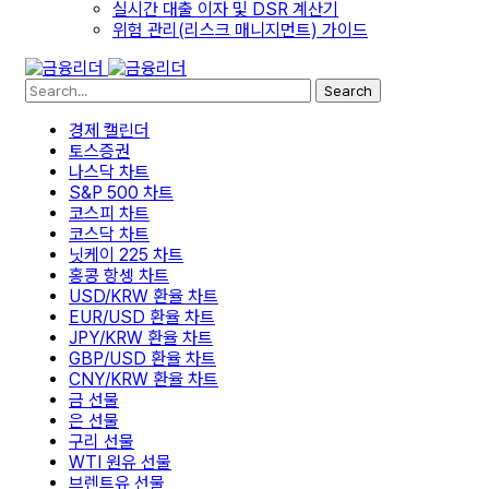
실시간 대출 이자 및 DSR 계산기
위험 관리(리스크 매니지먼트) 가이드
Search
경제 캘린더
토스증권
나스닥 차트
S&P 500 차트
코스피 차트
코스닥 차트
닛케이 225 차트
홍콩 항셍 차트
USD/KRW 환율 차트
EUR/USD 환율 차트
JPY/KRW 환율 차트
GBP/USD 환율 차트
CNY/KRW 환율 차트
금 선물
은 선물
구리 선물
WTI 원유 선물
브렌트유 선물