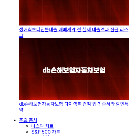
생애최초디딤돌대출 매매계약 전 실제 대출액과 잔금 리스
크
db손해보험자동차보험 다이렉트 견적 입력 순서와 할인특
약
주요 증시
나스닥 차트
S&P 500 차트