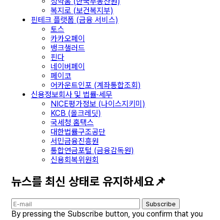
청약홈 (한국부동산원)
복지로 (보건복지부)
핀테크 플랫폼 (금융 서비스)
토스
카카오페이
뱅크샐러드
핀다
네이버페이
페이코
어카운트인포 (계좌통합조회)
신용정보회사 및 법률·세무
NICE평가정보 (나이스지키미)
KCB (올크레딧)
국세청 홈택스
대한법률구조공단
서민금융진흥원
통합연금포털 (금융감독원)
신용회복위원회
뉴스를 최신 상태로 유지하세요📌
Subscribe
By pressing the Subscribe button, you confirm that you