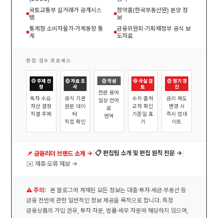
국토교통부 실거래가 공개시스
청약홈(한국부동산원) 분양 정
템
보
통계청 소비자물가·가계동향 통
금융위원회·기획재정부 공식 보
계
도자료
편집·검수 프로세스
① 주제 선
② 자료 조
③ 작성
④ 사실 검
⑤ 정기 갱
정
사
토
신
전문 용어
독자 수요·
공식 기관
수치·출처
금리·제도
일상 언어
자산 결정
원문 데이
교차 확인
변경 시
로
직결 주제
터
기준일 표
즉시 업데
번역
직접 확인
기
이트
|
|
📋 편집팀 소개 및 편집 원칙 전문 →
📌 금융리더 브랜드 소개 →
✉️ 제휴·오류 제보 →
⚠️ 주의:
본 블로그에 게재된 모든 정보는 대출·투자·세금·부동산 등
금융 전반에 관한 일반적인 정보 제공을 목적으로 합니다. 특정
금융상품의 가입 권유, 투자 자문, 법률·세무 자문에 해당하지 않으며,