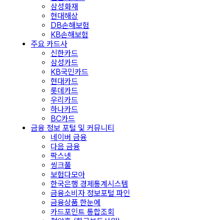
삼성화재
현대해상
DB손해보험
KB손해보험
주요 카드사
신한카드
삼성카드
KB국민카드
현대카드
롯데카드
우리카드
하나카드
BC카드
금융 정보 포털 및 커뮤니티
네이버 금융
다음 금융
팍스넷
씽크풀
보험다모아
한국은행 경제통계시스템
금융소비자 정보포털 파인
금융상품 한눈에
카드포인트 통합조회