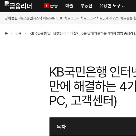
금융
대출
부동산
유용한 도구
경제 캘린더
토스증권
나스닥 차트
S&P 500 차트
코스피 차트
코스닥 차트
닛케이 225 차트
홍콩 
홈
금융
KB국민은행 인터넷뱅킹 아이디 찾기, 5분 만에 해결하는 4가지 방법 총정리 (
KB국민은행 인터넷
만에 해결하는 4가
PC, 고객센터)
목차