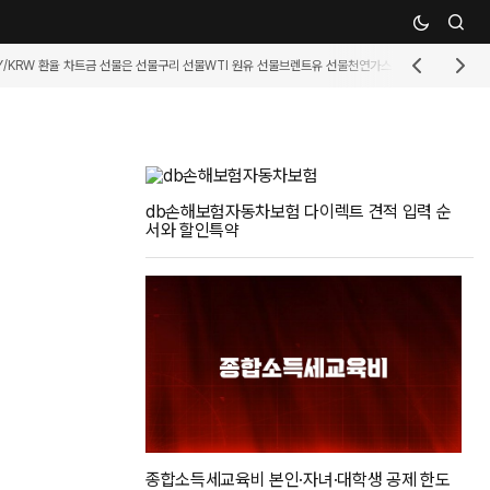
Y/KRW 환율 차트
금 선물
은 선물
구리 선물
WTI 원유 선물
브렌트유 선물
천연가스 선물
휘발유 선물
커
db손해보험자동차보험 다이렉트 견적 입력 순
서와 할인특약
종합소득세교육비 본인·자녀·대학생 공제 한도