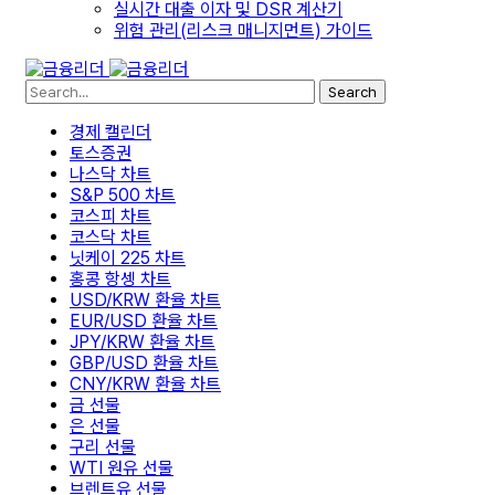
실시간 대출 이자 및 DSR 계산기
위험 관리(리스크 매니지먼트) 가이드
Search
경제 캘린더
토스증권
나스닥 차트
S&P 500 차트
코스피 차트
코스닥 차트
닛케이 225 차트
홍콩 항셍 차트
USD/KRW 환율 차트
EUR/USD 환율 차트
JPY/KRW 환율 차트
GBP/USD 환율 차트
CNY/KRW 환율 차트
금 선물
은 선물
구리 선물
WTI 원유 선물
브렌트유 선물