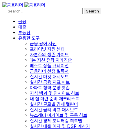
Search
금융
대출
부동산
유용한 도구
금융 용어 사전
프라이빗 지원 센터
자본주의 생존 가이드
1분 자산 전략 자가진단
베스트 상품 큐레이션
금융리더 선정 필독서
실시간 마켓 대시보드
실시간 금융 지표 허브
아파트 청약·분양 핫존
지식 백과 및 인사이트 허브
내 집 마련 준비 체크리스트
실시간 글로벌 경제 캘린더
실시간 금리 비교 대시보드
뉴스레터 아카이브 및 구독 허브
실시간 경제 모니터링 히트맵
실시간 대출 이자 및 DSR 계산기