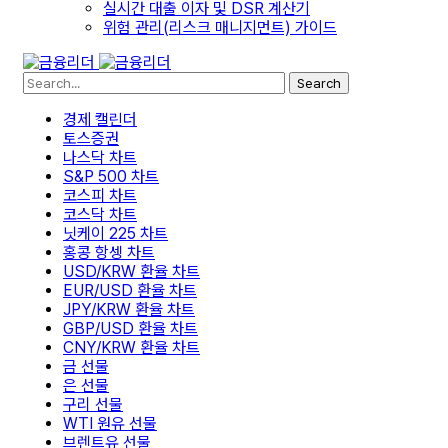
실시간 대출 이자 및 DSR 계산기
위험 관리(리스크 매니지먼트) 가이드
Search
경제 캘린더
토스증권
나스닥 차트
S&P 500 차트
코스피 차트
코스닥 차트
닛케이 225 차트
홍콩 항셍 차트
USD/KRW 환율 차트
EUR/USD 환율 차트
JPY/KRW 환율 차트
GBP/USD 환율 차트
CNY/KRW 환율 차트
금 선물
은 선물
구리 선물
WTI 원유 선물
브렌트유 선물