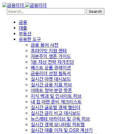
Search
금융
대출
부동산
유용한 도구
금융 용어 사전
프라이빗 지원 센터
자본주의 생존 가이드
1분 자산 전략 자가진단
베스트 상품 큐레이션
금융리더 선정 필독서
실시간 마켓 대시보드
실시간 금융 지표 허브
아파트 청약·분양 핫존
지식 백과 및 인사이트 허브
내 집 마련 준비 체크리스트
실시간 글로벌 경제 캘린더
실시간 금리 비교 대시보드
뉴스레터 아카이브 및 구독 허브
실시간 경제 모니터링 히트맵
실시간 대출 이자 및 DSR 계산기