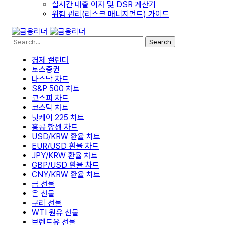
실시간 대출 이자 및 DSR 계산기
위험 관리(리스크 매니지먼트) 가이드
Search
경제 캘린더
토스증권
나스닥 차트
S&P 500 차트
코스피 차트
코스닥 차트
닛케이 225 차트
홍콩 항셍 차트
USD/KRW 환율 차트
EUR/USD 환율 차트
JPY/KRW 환율 차트
GBP/USD 환율 차트
CNY/KRW 환율 차트
금 선물
은 선물
구리 선물
WTI 원유 선물
브렌트유 선물