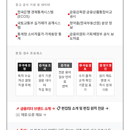
참고 공식 기관 및 데이터
한국은행 경제통계시스템
금융감독원 금융상품통합비교
(ECOS)
공시
국토교통부 실거래가 공개시스
청약홈(한국부동산원) 분양 정
템
보
통계청 소비자물가·가계동향 통
금융위원회·기획재정부 공식 보
계
도자료
편집·검수 프로세스
① 주제 선
② 자료 조
③ 작성
④ 사실 검
⑤ 정기 갱
정
사
토
신
전문 용어
독자 수요·
공식 기관
수치·출처
금리·제도
일상 언어
자산 결정
원문 데이
교차 확인
변경 시
로
직결 주제
터
기준일 표
즉시 업데
번역
직접 확인
기
이트
|
|
📋 편집팀 소개 및 편집 원칙 전문 →
📌 금융리더 브랜드 소개 →
✉️ 제휴·오류 제보 →