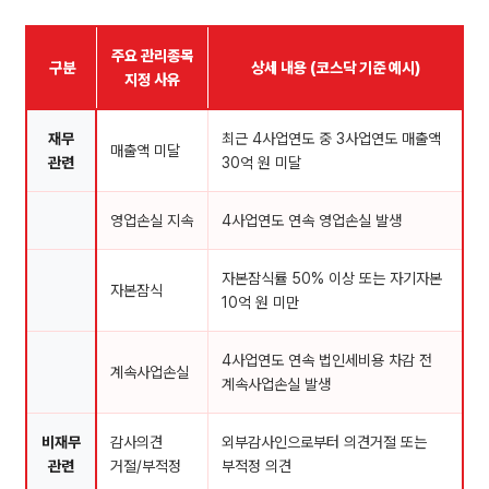
주요 관리종목
구분
상세 내용 (코스닥 기준 예시)
지정 사유
재무
최근 4사업연도 중 3사업연도 매출액
매출액 미달
관련
30억 원 미달
영업손실 지속
4사업연도 연속 영업손실 발생
자본잠식률 50% 이상 또는 자기자본
자본잠식
10억 원 미만
4사업연도 연속 법인세비용 차감 전
계속사업손실
계속사업손실 발생
비재무
감사의견
외부감사인으로부터 의견거절 또는
관련
거절/부적정
부적정 의견