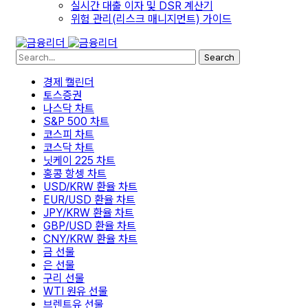
실시간 대출 이자 및 DSR 계산기
위험 관리(리스크 매니지먼트) 가이드
Search
경제 캘린더
토스증권
나스닥 차트
S&P 500 차트
코스피 차트
코스닥 차트
닛케이 225 차트
홍콩 항셍 차트
USD/KRW 환율 차트
EUR/USD 환율 차트
JPY/KRW 환율 차트
GBP/USD 환율 차트
CNY/KRW 환율 차트
금 선물
은 선물
구리 선물
WTI 원유 선물
브렌트유 선물