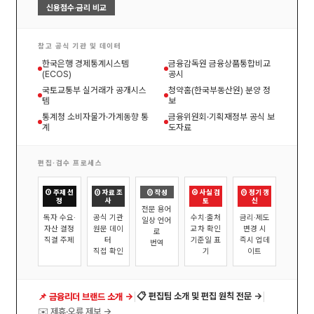
신용점수·금리 비교
참고 공식 기관 및 데이터
한국은행 경제통계시스템
금융감독원 금융상품통합비교
(ECOS)
공시
국토교통부 실거래가 공개시스
청약홈(한국부동산원) 분양 정
템
보
통계청 소비자물가·가계동향 통
금융위원회·기획재정부 공식 보
계
도자료
편집·검수 프로세스
① 주제 선
② 자료 조
③ 작성
④ 사실 검
⑤ 정기 갱
정
사
토
신
전문 용어
독자 수요·
공식 기관
수치·출처
금리·제도
일상 언어
자산 결정
원문 데이
교차 확인
변경 시
로
직결 주제
터
기준일 표
즉시 업데
번역
직접 확인
기
이트
|
|
📋 편집팀 소개 및 편집 원칙 전문 →
📌 금융리더 브랜드 소개 →
✉️ 제휴·오류 제보 →