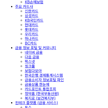
KB손해보험
주요 카드사
신한카드
삼성카드
KB국민카드
현대카드
롯데카드
우리카드
하나카드
BC카드
금융 정보 포털 및 커뮤니티
네이버 금융
다음 금융
팍스넷
씽크풀
보험다모아
한국은행 경제통계시스템
금융소비자 정보포털 파인
금융상품 한눈에
카드포인트 통합조회
청약홈 (한국부동산원)
복지로 (보건복지부)
핀테크 플랫폼 (금융 서비스)
토스