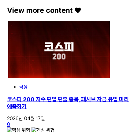
View more content ♥️
금융
코스피 200 지수 편입 편출 종목, 패시브 자금 유입 미리
예측하기
2026년 04월 17일
0