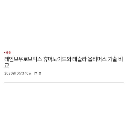
금융
레인보우로보틱스 휴머노이드와 테슬라 옵티머스 기술 비
교
2026년 05월 10일
0