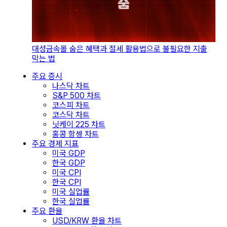
대성금속몰 숨은 혜택과 절세 활용법으로 불필요한 지출
막는 법
주요 증시
나스닥 차트
S&P 500 차트
코스피 차트
코스닥 차트
닛케이 225 차트
홍콩 항셍 차트
주요 경제 지표
미국 GDP
한국 GDP
미국 CPI
한국 CPI
미국 실업률
한국 실업률
주요 환율
USD/KRW 환율 차트