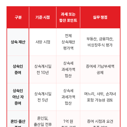
과세 또는
구분
기준 시점
실무 쟁점
합산 포인트
전체
부동산, 금융자산,
상속 재산
사망 시점
상속재산
비상장주식 평가
평가액
상속세
상속인
상속개시일
증여세 기납부세액
과세가액
증여
전 10년
공제
합산
상속인
상속세
상속개시일
며느리, 사위, 손자녀
아닌 자
과세가액
전 5년
포함 가능성 검토
증여
합산
혼인일,
혼인·출산
1억 원
증여 시점과 요건
출산일 전후