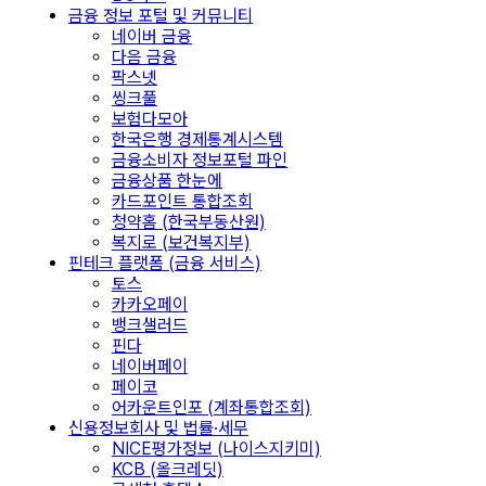
금융 정보 포털 및 커뮤니티
네이버 금융
다음 금융
팍스넷
씽크풀
보험다모아
한국은행 경제통계시스템
금융소비자 정보포털 파인
금융상품 한눈에
카드포인트 통합조회
청약홈 (한국부동산원)
복지로 (보건복지부)
핀테크 플랫폼 (금융 서비스)
토스
카카오페이
뱅크샐러드
핀다
네이버페이
페이코
어카운트인포 (계좌통합조회)
신용정보회사 및 법률·세무
NICE평가정보 (나이스지키미)
KCB (올크레딧)