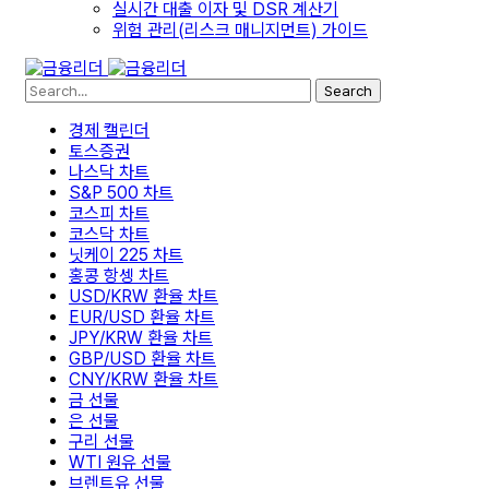
실시간 대출 이자 및 DSR 계산기
위험 관리(리스크 매니지먼트) 가이드
Search
경제 캘린더
토스증권
나스닥 차트
S&P 500 차트
코스피 차트
코스닥 차트
닛케이 225 차트
홍콩 항셍 차트
USD/KRW 환율 차트
EUR/USD 환율 차트
JPY/KRW 환율 차트
GBP/USD 환율 차트
CNY/KRW 환율 차트
금 선물
은 선물
구리 선물
WTI 원유 선물
브렌트유 선물