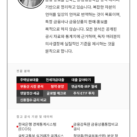
기반으로 정리하고 있습니다. 복잡한 자본의
언어를 일상의 언어로 번역하는 것이 목표이며,
특정 금융사나 금융상품의 판매·홍보를
목적으로 하지 않습니다. 모든 분석은 공개된
공시 자료와 통계치에 근거하며, 독자 여러분의
의사결정에 실질적인 기준을 제시하는 것을
원칙으로 합니다.
전문 분야
주택담보대출
전세자금대출
대출 갈아타기
부동산 시장 분석
청약·분양
연금저축·IRP 절세
연말정산·세금
글로벌 매크로
주식·ETF 투자
신용점수·금리 비교
참고 공식 기관 및 데이터
한국은행 경제통계시스템
금융감독원 금융상품통합비교
(ECOS)
공시
국토교통부 실거래가 공개시스
청약홈(한국부동산원) 분양 정