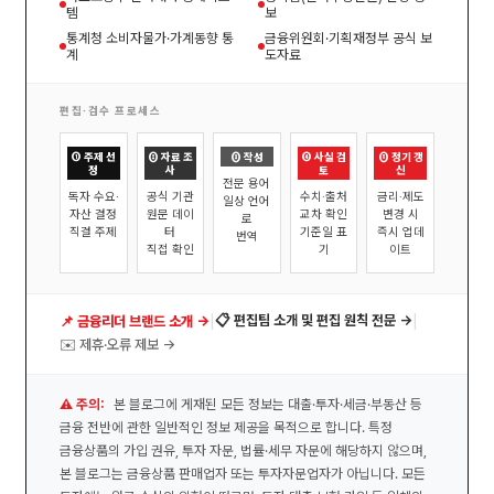
템
보
통계청 소비자물가·가계동향 통
금융위원회·기획재정부 공식 보
계
도자료
편집·검수 프로세스
① 주제 선
② 자료 조
③ 작성
④ 사실 검
⑤ 정기 갱
정
사
토
신
전문 용어
독자 수요·
공식 기관
수치·출처
금리·제도
일상 언어
자산 결정
원문 데이
교차 확인
변경 시
로
직결 주제
터
기준일 표
즉시 업데
번역
직접 확인
기
이트
|
|
📋 편집팀 소개 및 편집 원칙 전문 →
📌 금융리더 브랜드 소개 →
✉️ 제휴·오류 제보 →
⚠️ 주의:
본 블로그에 게재된 모든 정보는 대출·투자·세금·부동산 등
금융 전반에 관한 일반적인 정보 제공을 목적으로 합니다. 특정
금융상품의 가입 권유, 투자 자문, 법률·세무 자문에 해당하지 않으며,
본 블로그는 금융상품 판매업자 또는 투자자문업자가 아닙니다. 모든