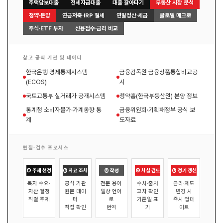
주택담보대출
전세자금대출
대출 갈아타기
부동산 시장 분석
청약·분양
연금저축·IRP 절세
연말정산·세금
글로벌 매크로
주식·ETF 투자
신용점수·금리 비교
참고 공식 기관 및 데이터
한국은행 경제통계시스템
금융감독원 금융상품통합비교공
(ECOS)
시
국토교통부 실거래가 공개시스템
청약홈(한국부동산원) 분양 정보
통계청 소비자물가·가계동향 통
금융위원회·기획재정부 공식 보
계
도자료
편집·검수 프로세스
① 주제 선정
② 자료 조사
③ 작성
④ 사실 검토
⑤ 정기 갱신
독자 수요·
공식 기관
전문 용어
수치·출처
금리·제도
자산 결정
원문 데이
일상 언어
교차 확인
변경 시
직결 주제
터
로
기준일 표
즉시 업데
직접 확인
번역
기
이트