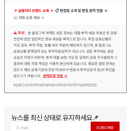
|
|
📌 금융리더 브랜드 소개 →
📋 편집팀 소개 및 편집 원칙 전문 →
✉️ 제휴·오류 제보 →
⚠️ 주의:
본 블로그에 게재된 모든 정보는 대출·투자·세금·부동산 등 금융
전반에 관한 일반적인 정보 제공을 목적으로 합니다. 특정 금융상품의
가입 권유, 투자 자문, 법률·세무 자문에 해당하지 않으며, 본 블로그는
금융상품 판매업자 또는 투자자문업자가 아닙니다. 모든 투자에는 원금
손실의 위험이 따르며, 투자·대출·보험 가입 등 일체의 금융 의사결정과 그
결과에 대한 최종 책임은 이용자 본인에게 있습니다. 중요한 결정 전에는
반드시 해당 금융기관과 전문가(세무사·변호사·투자상담사 등)의 확인을
받으시기 바랍니다.
면책조항 전문 →
#금융인사이트
#투자분석
#자본시장
#공식데이터기반
#독립편집
뉴스를 최신 상태로 유지하세요📌
SUBSCRIBE