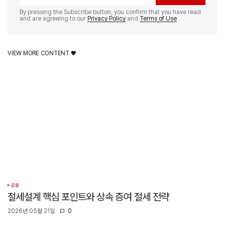
By pressing the Subscribe button, you confirm that you have read
and are agreeing to our
Privacy Policy
and
Terms of Use
VIEW MORE CONTENT ♥️
금융
절세설계 핵심 포인트와 상속 증여 절세 전략
2026년 05월 21일
0