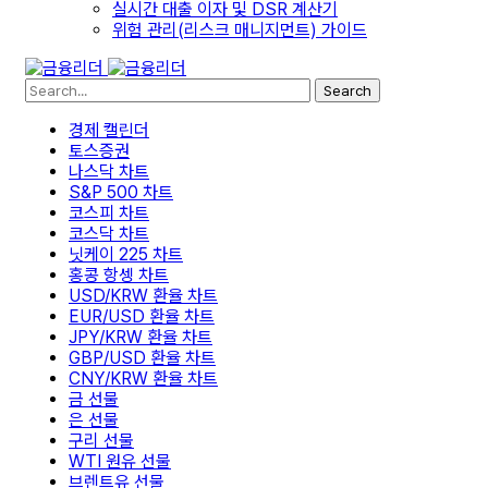
실시간 대출 이자 및 DSR 계산기
위험 관리(리스크 매니지먼트) 가이드
Search
경제 캘린더
토스증권
나스닥 차트
S&P 500 차트
코스피 차트
코스닥 차트
닛케이 225 차트
홍콩 항셍 차트
USD/KRW 환율 차트
EUR/USD 환율 차트
JPY/KRW 환율 차트
GBP/USD 환율 차트
CNY/KRW 환율 차트
금 선물
은 선물
구리 선물
WTI 원유 선물
브렌트유 선물