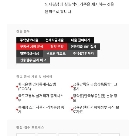
의사결정에 실질적인 기준을 제시하는 것을
원칙으로 합니다.
전문 분야
주택담보대출
전세자금대출
대출 갈아타기
부동산 시장 분석
청약·분양
연금저축·IRP 절세
연말정산·세금
글로벌 매크로
주식·ETF 투자
신용점수·금리 비교
참고 공식 기관 및 데이터
한국은행 경제통계시스템
금융감독원 금융상품통합비교
(ECOS)
공시
국토교통부 실거래가 공개시스
청약홈(한국부동산원) 분양 정
템
보
통계청 소비자물가·가계동향 통
금융위원회·기획재정부 공식 보
계
도자료
편집·검수 프로세스