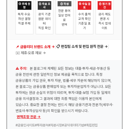
① 주제 선
② 자료 조
③ 작성
④ 사실 검
⑤ 정기 갱
정
사
토
신
전문 용어
독자 수요·
공식 기관
수치·출처
금리·제도
일상 언어
자산 결정
원문 데이
교차 확인
변경 시
로
직결 주제
터
기준일 표
즉시 업데
번역
직접 확인
기
이트
|
|
📋 편집팀 소개 및 편집 원칙 전문 →
📌 금융리더 브랜드 소개 →
✉️ 제휴·오류 제보 →
⚠️ 주의:
본 블로그에 게재된 모든 정보는 대출·투자·세금·부동산 등
금융 전반에 관한 일반적인 정보 제공을 목적으로 합니다. 특정
금융상품의 가입 권유, 투자 자문, 법률·세무 자문에 해당하지 않으며,
본 블로그는 금융상품 판매업자 또는 투자자문업자가 아닙니다. 모든
투자에는 원금 손실의 위험이 따르며, 투자·대출·보험 가입 등 일체의
금융 의사결정과 그 결과에 대한 최종 책임은 이용자 본인에게
있습니다. 중요한 결정 전에는 반드시 해당 금융기관과 전문가(세무사·
변호사·투자상담사 등)의 확인을 받으시기 바랍니다.
면책조항 전문 →
#금융인사이트
#투자분석
#자본시장
#공식데이터기반
#독립편집