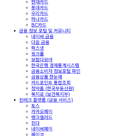
현대카드
롯데카드
우리카드
하나카드
BC카드
금융 정보 포털 및 커뮤니티
네이버 금융
다음 금융
팍스넷
씽크풀
보험다모아
한국은행 경제통계시스템
금융소비자 정보포털 파인
금융상품 한눈에
카드포인트 통합조회
청약홈 (한국부동산원)
복지로 (보건복지부)
핀테크 플랫폼 (금융 서비스)
토스
카카오페이
뱅크샐러드
핀다
네이버페이
페이코