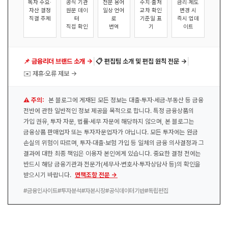
독자 수요·
공식 기관
전문 용어
수치·출처
금리·제도
자산 결정
원문 데이
일상 언어
교차 확인
변경 시
직결 주제
터
로
기준일 표
즉시 업데
직접 확인
번역
기
이트
|
|
📌 금융리더 브랜드 소개 →
📋 편집팀 소개 및 편집 원칙 전문 →
✉️ 제휴·오류 제보 →
⚠️ 주의:
본 블로그에 게재된 모든 정보는 대출·투자·세금·부동산 등 금융
전반에 관한 일반적인 정보 제공을 목적으로 합니다. 특정 금융상품의
가입 권유, 투자 자문, 법률·세무 자문에 해당하지 않으며, 본 블로그는
금융상품 판매업자 또는 투자자문업자가 아닙니다. 모든 투자에는 원금
손실의 위험이 따르며, 투자·대출·보험 가입 등 일체의 금융 의사결정과 그
결과에 대한 최종 책임은 이용자 본인에게 있습니다. 중요한 결정 전에는
반드시 해당 금융기관과 전문가(세무사·변호사·투자상담사 등)의 확인을
받으시기 바랍니다.
면책조항 전문 →
#금융인사이트
#투자분석
#자본시장
#공식데이터기반
#독립편집