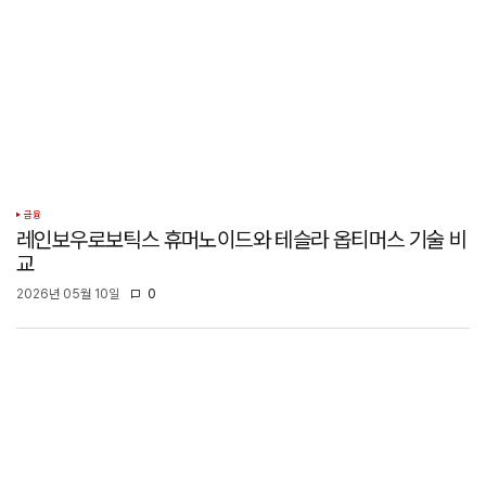
금융
레인보우로보틱스 휴머노이드와 테슬라 옵티머스 기술 비
교
2026년 05월 10일
0