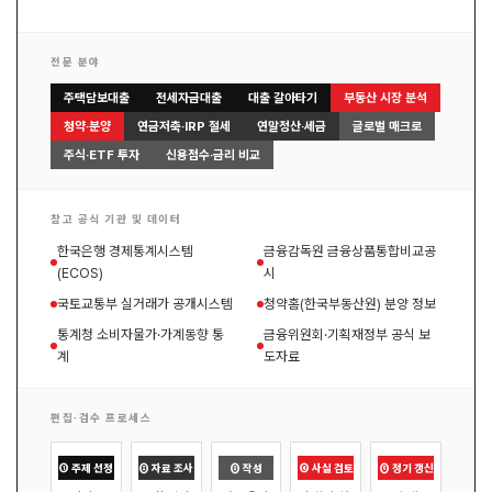
전문 분야
주택담보대출
전세자금대출
대출 갈아타기
부동산 시장 분석
청약·분양
연금저축·IRP 절세
연말정산·세금
글로벌 매크로
주식·ETF 투자
신용점수·금리 비교
참고 공식 기관 및 데이터
한국은행 경제통계시스템
금융감독원 금융상품통합비교공
(ECOS)
시
국토교통부 실거래가 공개시스템
청약홈(한국부동산원) 분양 정보
통계청 소비자물가·가계동향 통
금융위원회·기획재정부 공식 보
계
도자료
편집·검수 프로세스
① 주제 선정
② 자료 조사
③ 작성
④ 사실 검토
⑤ 정기 갱신