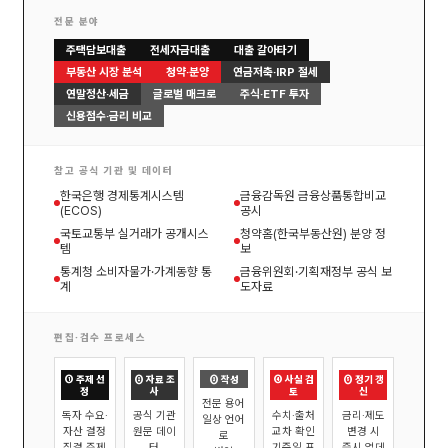
전문 분야
주택담보대출
전세자금대출
대출 갈아타기
부동산 시장 분석
청약·분양
연금저축·IRP 절세
연말정산·세금
글로벌 매크로
주식·ETF 투자
신용점수·금리 비교
참고 공식 기관 및 데이터
한국은행 경제통계시스템
금융감독원 금융상품통합비교
(ECOS)
공시
국토교통부 실거래가 공개시스
청약홈(한국부동산원) 분양 정
템
보
통계청 소비자물가·가계동향 통
금융위원회·기획재정부 공식 보
계
도자료
편집·검수 프로세스
① 주제 선
② 자료 조
③ 작성
④ 사실 검
⑤ 정기 갱
정
사
토
신
전문 용어
독자 수요·
공식 기관
수치·출처
금리·제도
일상 언어
자산 결정
원문 데이
교차 확인
변경 시
로
직결 주제
터
기준일 표
즉시 업데