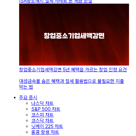
ISA중도해지 실제 사례로 본 세금 손실
창업중소기업세액감면 5년 혜택을 가르는 창업 인정 요건
대성금속몰 숨은 혜택과 절세 활용법으로 불필요한 지출
막는 법
주요 증시
나스닥 차트
S&P 500 차트
코스피 차트
코스닥 차트
닛케이 225 차트
홍콩 항셍 차트