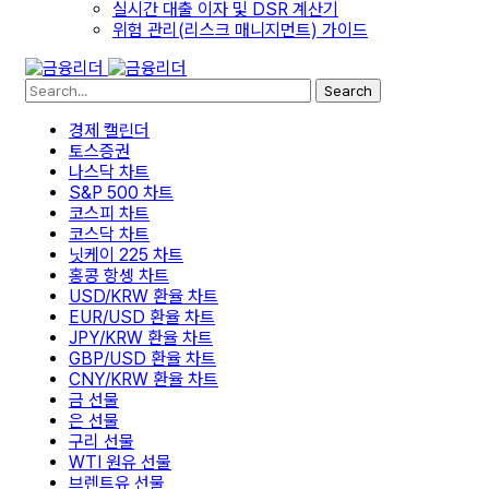
실시간 대출 이자 및 DSR 계산기
위험 관리(리스크 매니지먼트) 가이드
Search
경제 캘린더
토스증권
나스닥 차트
S&P 500 차트
코스피 차트
코스닥 차트
닛케이 225 차트
홍콩 항셍 차트
USD/KRW 환율 차트
EUR/USD 환율 차트
JPY/KRW 환율 차트
GBP/USD 환율 차트
CNY/KRW 환율 차트
금 선물
은 선물
구리 선물
WTI 원유 선물
브렌트유 선물