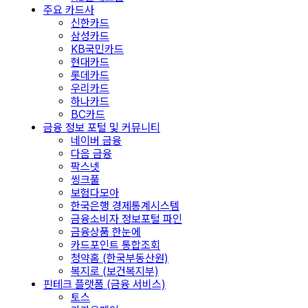
주요 카드사
신한카드
삼성카드
KB국민카드
현대카드
롯데카드
우리카드
하나카드
BC카드
금융 정보 포털 및 커뮤니티
네이버 금융
다음 금융
팍스넷
씽크풀
보험다모아
한국은행 경제통계시스템
금융소비자 정보포털 파인
금융상품 한눈에
카드포인트 통합조회
청약홈 (한국부동산원)
복지로 (보건복지부)
핀테크 플랫폼 (금융 서비스)
토스