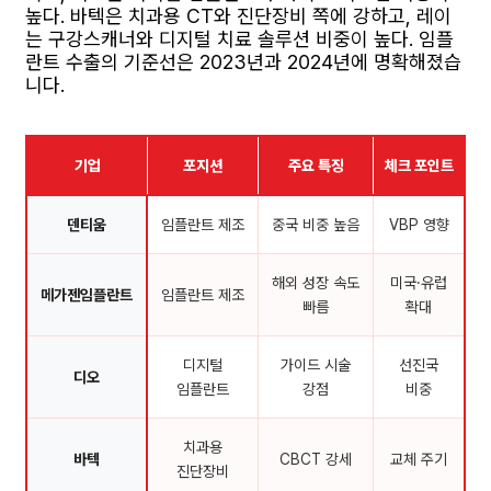
높다. 바텍은 치과용 CT와 진단장비 쪽에 강하고, 레이
는 구강스캐너와 디지털 치료 솔루션 비중이 높다. 임플
란트 수출의 기준선은 2023년과 2024년에 명확해졌습
니다.
기업
포지션
주요 특징
체크 포인트
덴티움
임플란트 제조
중국 비중 높음
VBP 영향
해외 성장 속도
미국·유럽
메가젠임플란트
임플란트 제조
빠름
확대
디지털
가이드 시술
선진국
디오
임플란트
강점
비중
치과용
바텍
CBCT 강세
교체 주기
진단장비