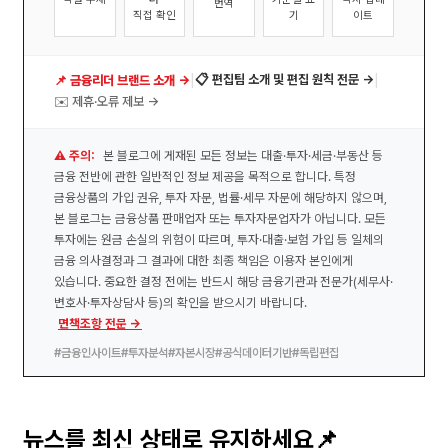
번역
직접 확인
기
이트
|
|
📋 편집팀 소개 및 편집 원칙 전문 →
📌 금융리더 브랜드 소개 →
✉️ 제휴·오류 제보 →
⚠️ 주의:
본 블로그에 게재된 모든 정보는 대출·투자·세금·부동산 등
금융 전반에 관한 일반적인 정보 제공을 목적으로 합니다. 특정
금융상품의 가입 권유, 투자 자문, 법률·세무 자문에 해당하지 않으며,
본 블로그는 금융상품 판매업자 또는 투자자문업자가 아닙니다. 모든
투자에는 원금 손실의 위험이 따르며, 투자·대출·보험 가입 등 일체의
금융 의사결정과 그 결과에 대한 최종 책임은 이용자 본인에게
있습니다. 중요한 결정 전에는 반드시 해당 금융기관과 전문가(세무사·
변호사·투자상담사 등)의 확인을 받으시기 바랍니다.
면책조항 전문 →
#금융인사이트
#투자분석
#자본시장
#공식데이터기반
#독립편집
뉴스를 최신 상태로 유지하세요📌