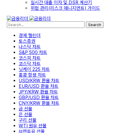
실시간 대출 이자 및 DSR 계산기
위험 관리(리스크 매니지먼트) 가이드
Search
경제 캘린더
토스증권
나스닥 차트
S&P 500 차트
코스피 차트
코스닥 차트
닛케이 225 차트
홍콩 항셍 차트
USD/KRW 환율 차트
EUR/USD 환율 차트
JPY/KRW 환율 차트
GBP/USD 환율 차트
CNY/KRW 환율 차트
금 선물
은 선물
구리 선물
WTI 원유 선물
브렌트유 선물