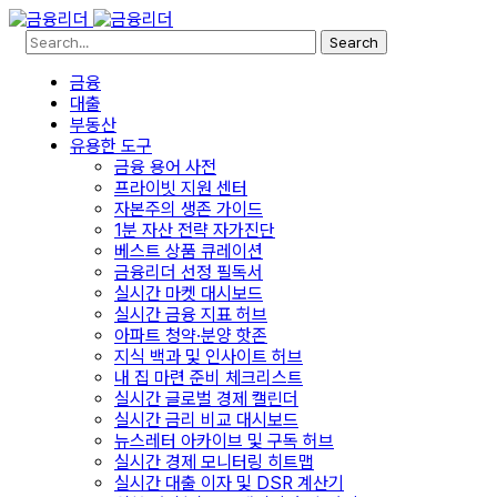
Search
금융
대출
부동산
유용한 도구
금융 용어 사전
프라이빗 지원 센터
자본주의 생존 가이드
1분 자산 전략 자가진단
베스트 상품 큐레이션
금융리더 선정 필독서
실시간 마켓 대시보드
실시간 금융 지표 허브
아파트 청약·분양 핫존
지식 백과 및 인사이트 허브
내 집 마련 준비 체크리스트
실시간 글로벌 경제 캘린더
실시간 금리 비교 대시보드
뉴스레터 아카이브 및 구독 허브
실시간 경제 모니터링 히트맵
실시간 대출 이자 및 DSR 계산기