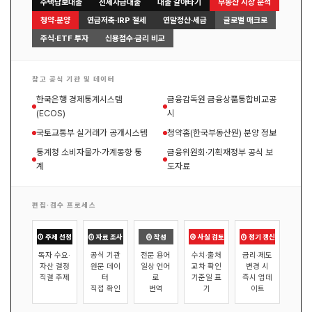
주택담보대출
전세자금대출
대출 갈아타기
부동산 시장 분석
청약·분양
연금저축·IRP 절세
연말정산·세금
글로벌 매크로
주식·ETF 투자
신용점수·금리 비교
참고 공식 기관 및 데이터
한국은행 경제통계시스템
금융감독원 금융상품통합비교공
(ECOS)
시
국토교통부 실거래가 공개시스템
청약홈(한국부동산원) 분양 정보
통계청 소비자물가·가계동향 통
금융위원회·기획재정부 공식 보
계
도자료
편집·검수 프로세스
① 주제 선정
② 자료 조사
③ 작성
④ 사실 검토
⑤ 정기 갱신
독자 수요·
공식 기관
전문 용어
수치·출처
금리·제도
자산 결정
원문 데이
일상 언어
교차 확인
변경 시
직결 주제
터
로
기준일 표
즉시 업데
직접 확인
번역
기
이트