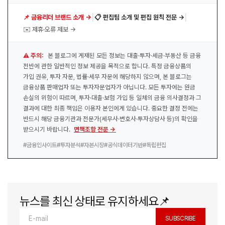
|
|
📌 금융리더 브랜드 소개 →
📋 편집팀 소개 및 편집 원칙 전문 →
✉️ 제휴·오류 제보 →
⚠️ 주의:
본 블로그에 게재된 모든 정보는 대출·투자·세금·부동산 등 금융
전반에 관한 일반적인 정보 제공을 목적으로 합니다. 특정 금융상품의
가입 권유, 투자 자문, 법률·세무 자문에 해당하지 않으며, 본 블로그는
금융상품 판매업자 또는 투자자문업자가 아닙니다. 모든 투자에는 원금
손실의 위험이 따르며, 투자·대출·보험 가입 등 일체의 금융 의사결정과 그
결과에 대한 최종 책임은 이용자 본인에게 있습니다. 중요한 결정 전에는
반드시 해당 금융기관과 전문가(세무사·변호사·투자상담사 등)의 확인을
받으시기 바랍니다.
면책조항 전문 →
#금융인사이트
#투자분석
#자본시장
#공식데이터기반
#독립편집
뉴스를 최신 상태로 유지하세요📌
SUBSCRIBE