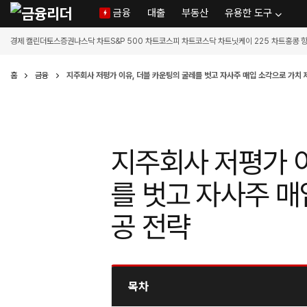
금융
대출
부동산
유용한 도구
경제 캘린더
토스증권
나스닥 차트
S&P 500 차트
코스피 차트
코스닥 차트
닛케이 225 차트
홍콩 
홈
금융
지주회사 저평가 이유, 더블 카운팅의 굴레를 벗고 자사주 매입 소각으로 가치 
지주회사 저평가 이
를 벗고 자사주 매
공 전략
목차