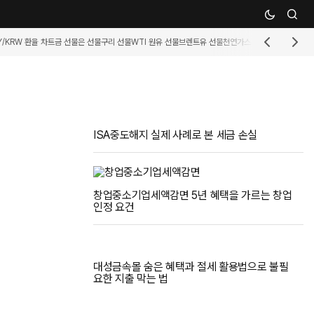
Y/KRW 환율 차트
금 선물
은 선물
구리 선물
WTI 원유 선물
브렌트유 선물
천연가스 선물
휘발유 선물
커
ISA중도해지 실제 사례로 본 세금 손실
창업중소기업세액감면 5년 혜택을 가르는 창업
인정 요건
대성금속몰 숨은 혜택과 절세 활용법으로 불필
요한 지출 막는 법