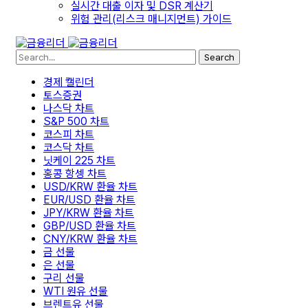
실시간 대출 이자 및 DSR 계산기
위험 관리(리스크 매니지먼트) 가이드
Search
경제 캘린더
토스증권
나스닥 차트
S&P 500 차트
코스피 차트
코스닥 차트
닛케이 225 차트
홍콩 항셍 차트
USD/KRW 환율 차트
EUR/USD 환율 차트
JPY/KRW 환율 차트
GBP/USD 환율 차트
CNY/KRW 환율 차트
금 선물
은 선물
구리 선물
WTI 원유 선물
브렌트유 선물