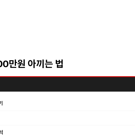
00만원 아끼는 법
기
석