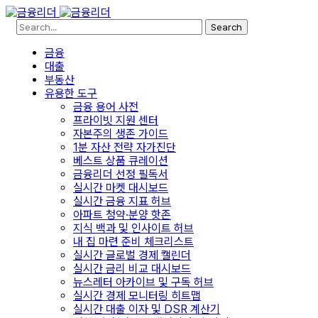
Search
금융
대출
부동산
유용한 도구
금융 용어 사전
프라이빗 지원 센터
자본주의 생존 가이드
1분 자산 전략 자가진단
베스트 상품 큐레이션
금융리더 선정 필독서
실시간 마켓 대시보드
실시간 금융 지표 허브
아파트 청약·분양 핫존
지식 백과 및 인사이트 허브
내 집 마련 준비 체크리스트
실시간 글로벌 경제 캘린더
실시간 금리 비교 대시보드
뉴스레터 아카이브 및 구독 허브
실시간 경제 모니터링 히트맵
실시간 대출 이자 및 DSR 계산기