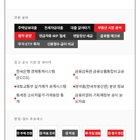
전문 분야
주택담보대출
전세자금대출
대출 갈아타기
부동산 시장 분석
청약·분양
연금저축·IRP 절세
연말정산·세금
글로벌 매크로
주식·ETF 투자
신용점수·금리 비교
참고 공식 기관 및 데이터
한국은행 경제통계시스템
금융감독원 금융상품통합비교공
(ECOS)
시
국토교통부 실거래가 공개시스템
청약홈(한국부동산원) 분양 정보
통계청 소비자물가·가계동향 통
금융위원회·기획재정부 공식 보
계
도자료
편집·검수 프로세스
① 주제 선정
② 자료 조사
③ 작성
④ 사실 검토
⑤ 정기 갱신