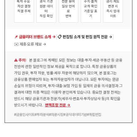
독자 수요·
공식 기관
전문 용어
수치·출처
금리·제도
자산 결정
원문 데이
일상 언어
교차 확인
변경 시
직결 주제
터
로
기준일 표
즉시 업데
직접 확인
번역
기
이트
|
|
📌 금융리더 브랜드 소개 →
📋 편집팀 소개 및 편집 원칙 전문 →
✉️ 제휴·오류 제보 →
⚠️ 주의:
본 블로그에 게재된 모든 정보는 대출·투자·세금·부동산 등 금융
전반에 관한 일반적인 정보 제공을 목적으로 합니다. 특정 금융상품의
가입 권유, 투자 자문, 법률·세무 자문에 해당하지 않으며, 본 블로그는
금융상품 판매업자 또는 투자자문업자가 아닙니다. 모든 투자에는 원금
손실의 위험이 따르며, 투자·대출·보험 가입 등 일체의 금융 의사결정과 그
결과에 대한 최종 책임은 이용자 본인에게 있습니다. 중요한 결정 전에는
반드시 해당 금융기관과 전문가(세무사·변호사·투자상담사 등)의 확인을
받으시기 바랍니다.
면책조항 전문 →
#금융인사이트
#투자분석
#자본시장
#공식데이터기반
#독립편집