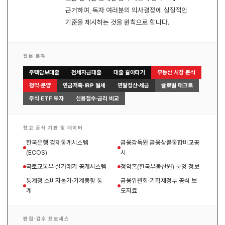
근거하며, 독자 여러분의 의사결정에 실질적인
기준을 제시하는 것을 원칙으로 합니다.
전문 분야
주택담보대출
전세자금대출
대출 갈아타기
부동산 시장 분석
청약·분양
연금저축·IRP 절세
연말정산·세금
글로벌 매크로
주식·ETF 투자
신용점수·금리 비교
참고 공식 기관 및 데이터
한국은행 경제통계시스템
금융감독원 금융상품통합비교공
(ECOS)
시
국토교통부 실거래가 공개시스템
청약홈(한국부동산원) 분양 정보
통계청 소비자물가·가계동향 통
금융위원회·기획재정부 공식 보
계
도자료
편집·검수 프로세스