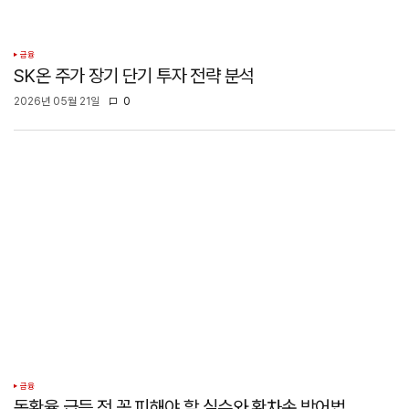
금융
SK온 주가 장기 단기 투자 전략 분석
2026년 05월 21일
0
금융
동환율 급등 전 꼭 피해야 할 실수와 환차손 방어법