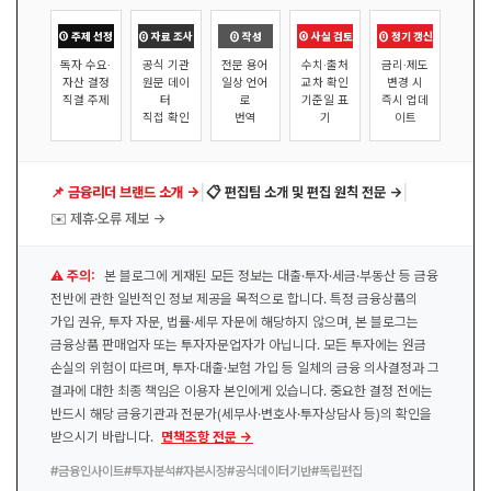
① 주제 선정
② 자료 조사
③ 작성
④ 사실 검토
⑤ 정기 갱신
독자 수요·
공식 기관
전문 용어
수치·출처
금리·제도
자산 결정
원문 데이
일상 언어
교차 확인
변경 시
직결 주제
터
로
기준일 표
즉시 업데
직접 확인
번역
기
이트
|
|
📌 금융리더 브랜드 소개 →
📋 편집팀 소개 및 편집 원칙 전문 →
✉️ 제휴·오류 제보 →
⚠️ 주의:
본 블로그에 게재된 모든 정보는 대출·투자·세금·부동산 등 금융
전반에 관한 일반적인 정보 제공을 목적으로 합니다. 특정 금융상품의
가입 권유, 투자 자문, 법률·세무 자문에 해당하지 않으며, 본 블로그는
금융상품 판매업자 또는 투자자문업자가 아닙니다. 모든 투자에는 원금
손실의 위험이 따르며, 투자·대출·보험 가입 등 일체의 금융 의사결정과 그
결과에 대한 최종 책임은 이용자 본인에게 있습니다. 중요한 결정 전에는
반드시 해당 금융기관과 전문가(세무사·변호사·투자상담사 등)의 확인을
받으시기 바랍니다.
면책조항 전문 →
#금융인사이트
#투자분석
#자본시장
#공식데이터기반
#독립편집