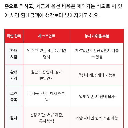
준으로 적히고, 세금과 옵션 비용은 제외되는 식으로 써 있
어 체감 환매금액이 생각보다 낮아지기도 해요.
확인 항목
체크 포인트
놓치기 쉬운 부분
환매
입주 후 2년, 4년 등 기간
계약일인지 잔금일인지 다를
시점
명시
수 있음
환매
원금 보장인지, 감가
옵션비·세금 제외 가능성
가격
반영인지
조건
미사용, 전입, 하자 여부
일부 위반 시 환매 불가
충족
등
신청 기한, 서류 제출,
절차
기한 지나면 권리 소멸 가능
통지 방식