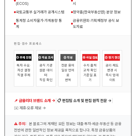
(ECOS)
시
국토교통부 실거래가 공개시스템
청약홈(한국부동산원) 분양 정보
통계청 소비자물가·가계동향 통
금융위원회·기획재정부 공식 보
계
도자료
편집·검수 프로세스
① 주제 선정
② 자료 조사
③ 작성
④ 사실 검토
⑤ 정기 갱신
독자 수요·
공식 기관
전문 용어
수치·출처
금리·제도
자산 결정
원문 데이
일상 언어
교차 확인
변경 시
직결 주제
터
로
기준일 표
즉시 업데
직접 확인
번역
기
이트
|
|
📌 금융리더 브랜드 소개 →
📋 편집팀 소개 및 편집 원칙 전문 →
✉️ 제휴·오류 제보 →
⚠️ 주의:
본 블로그에 게재된 모든 정보는 대출·투자·세금·부동산 등 금융
전반에 관한 일반적인 정보 제공을 목적으로 합니다. 특정 금융상품의