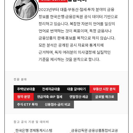
2023년부터 대출·부동산·절세·투자 분야의 금융
정보를 한국은행·금융감독원 공식 데이터 기반으로
정리하고 있습니다. 복잡한 자본의 언어를 일상의
언어로 번역하는 것이 목표이며, 특정 금융사나
금융상품의 판매·홍보를 목적으로 하지 않습니다.
모든 분석은 공개된 공시 자료와 통계치에
근거하며, 독자 여러분의 의사결정에 실질적인
기준을 제시하는 것을 원칙으로 합니다.
전문 분야
주택담보대출
전세자금대출
대출 갈아타기
부동산 시장 분석
청약·분양
연금저축·IRP 절세
연말정산·세금
글로벌 매크로
주식·ETF 투자
신용점수·금리 비교
참고 공식 기관 및 데이터
한국은행 경제통계시스템
금융감독원 금융상품통합비교공