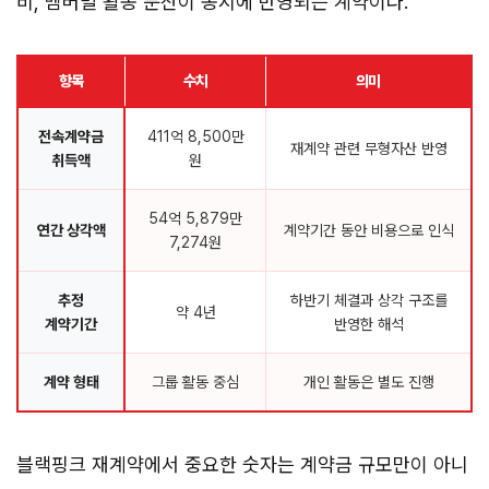
비, 멤버별 활동 분산이 동시에 반영되는 계약이다.
항목
수치
의미
전속계약금
411억 8,500만
재계약 관련 무형자산 반영
취득액
원
54억 5,879만
연간 상각액
계약기간 동안 비용으로 인식
7,274원
추정
하반기 체결과 상각 구조를
약 4년
계약기간
반영한 해석
계약 형태
그룹 활동 중심
개인 활동은 별도 진행
블랙핑크 재계약에서 중요한 숫자는 계약금 규모만이 아니