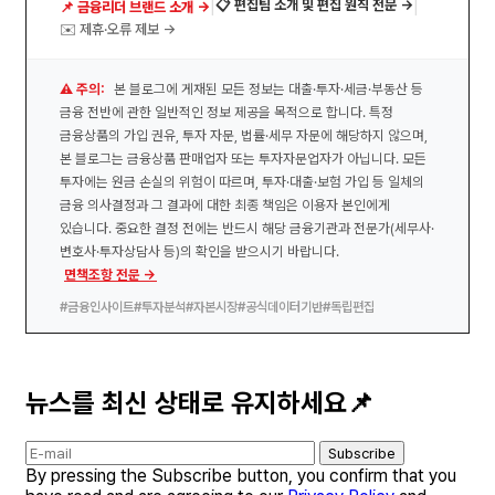
|
|
📋 편집팀 소개 및 편집 원칙 전문 →
📌 금융리더 브랜드 소개 →
✉️ 제휴·오류 제보 →
⚠️ 주의:
본 블로그에 게재된 모든 정보는 대출·투자·세금·부동산 등
금융 전반에 관한 일반적인 정보 제공을 목적으로 합니다. 특정
금융상품의 가입 권유, 투자 자문, 법률·세무 자문에 해당하지 않으며,
본 블로그는 금융상품 판매업자 또는 투자자문업자가 아닙니다. 모든
투자에는 원금 손실의 위험이 따르며, 투자·대출·보험 가입 등 일체의
금융 의사결정과 그 결과에 대한 최종 책임은 이용자 본인에게
있습니다. 중요한 결정 전에는 반드시 해당 금융기관과 전문가(세무사·
변호사·투자상담사 등)의 확인을 받으시기 바랍니다.
면책조항 전문 →
#금융인사이트
#투자분석
#자본시장
#공식데이터기반
#독립편집
뉴스를 최신 상태로 유지하세요📌
Subscribe
By pressing the Subscribe button, you confirm that you