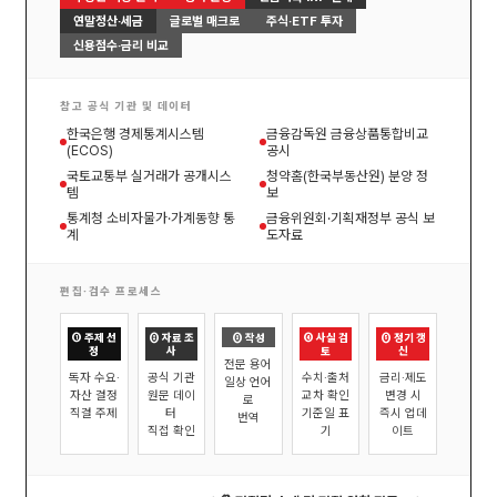
연말정산·세금
글로벌 매크로
주식·ETF 투자
신용점수·금리 비교
참고 공식 기관 및 데이터
한국은행 경제통계시스템
금융감독원 금융상품통합비교
(ECOS)
공시
국토교통부 실거래가 공개시스
청약홈(한국부동산원) 분양 정
템
보
통계청 소비자물가·가계동향 통
금융위원회·기획재정부 공식 보
계
도자료
편집·검수 프로세스
① 주제 선
② 자료 조
③ 작성
④ 사실 검
⑤ 정기 갱
정
사
토
신
전문 용어
독자 수요·
공식 기관
수치·출처
금리·제도
일상 언어
자산 결정
원문 데이
교차 확인
변경 시
로
직결 주제
터
기준일 표
즉시 업데
번역
직접 확인
기
이트