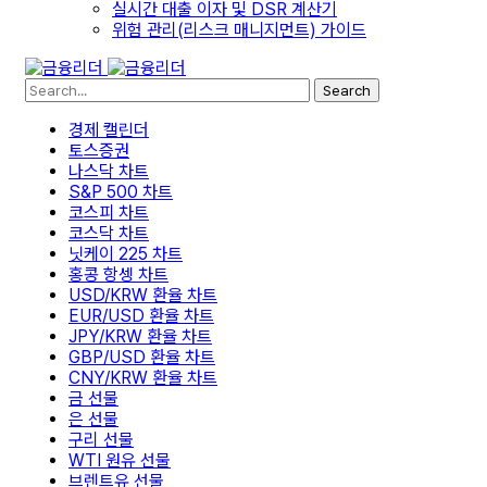
실시간 대출 이자 및 DSR 계산기
위험 관리(리스크 매니지먼트) 가이드
Search
경제 캘린더
토스증권
나스닥 차트
S&P 500 차트
코스피 차트
코스닥 차트
닛케이 225 차트
홍콩 항셍 차트
USD/KRW 환율 차트
EUR/USD 환율 차트
JPY/KRW 환율 차트
GBP/USD 환율 차트
CNY/KRW 환율 차트
금 선물
은 선물
구리 선물
WTI 원유 선물
브렌트유 선물