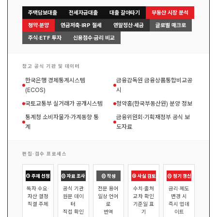
주택담보대출
전세자금대출
대출 갈아타기
부동산 시장 분석
청약·분양
연금저축·IRP 절세
연말정산·세금
글로벌 매크로
주식·ETF 투자
신용점수·금리 비교
참고 공식 기관 및 데이터
한국은행 경제통계시스템
금융감독원 금융상품통합비교공
(ECOS)
시
국토교통부 실거래가 공개시스템
청약홈(한국부동산원) 분양 정보
통계청 소비자물가·가계동향 통
금융위원회·기획재정부 공식 보
계
도자료
편집·검수 프로세스
① 주제 선정
② 자료 조사
③ 작성
④ 사실 검토
⑤ 정기 갱신
독자 수요·
공식 기관
전문 용어
수치·출처
금리·제도
자산 결정
원문 데이
일상 언어
교차 확인
변경 시
직결 주제
터
로
기준일 표
즉시 업데
직접 확인
번역
기
이트