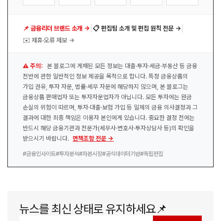
|
|
📌 금융리더 브랜드 소개 →
📋 편집팀 소개 및 편집 원칙 전문 →
✉️ 제휴·오류 제보 →
⚠️ 주의:
본 블로그에 게재된 모든 정보는 대출·투자·세금·부동산 등 금융
전반에 관한 일반적인 정보 제공을 목적으로 합니다. 특정 금융상품의
가입 권유, 투자 자문, 법률·세무 자문에 해당하지 않으며, 본 블로그는
금융상품 판매업자 또는 투자자문업자가 아닙니다. 모든 투자에는 원금
손실의 위험이 따르며, 투자·대출·보험 가입 등 일체의 금융 의사결정과 그
결과에 대한 최종 책임은 이용자 본인에게 있습니다. 중요한 결정 전에는
반드시 해당 금융기관과 전문가(세무사·변호사·투자상담사 등)의 확인을
받으시기 바랍니다.
면책조항 전문 →
#금융인사이트
#투자분석
#자본시장
#공식데이터기반
#독립편집
뉴스를 최신 상태로 유지하세요📌